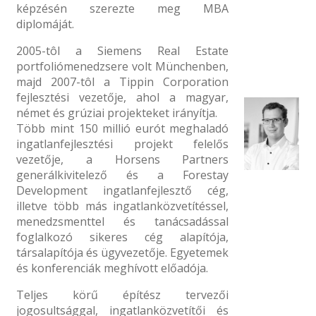
képzésén szerezte meg MBA
diplomáját.
2005-tôl a Siemens Real Estate
portfoliómenedzsere volt Münchenben,
majd 2007-tôl a Tippin Corporation
fejlesztési vezetője, ahol a magyar,
német és grúziai projekteket irányítja.
Több mint 150 millió eurót meghaladó
ingatlanfejlesztési projekt felelős
vezetője, a Horsens Partners
generálkivitelező és a Forestay
Development ingatlanfejlesztő cég,
illetve több más ingatlanközvetítéssel,
menedzsmenttel és tanácsadással
foglalkozó sikeres cég alapítója,
társalapítója és ügyvezetője. Egyetemek
és konferenciák meghívott előadója.
Teljes körű építész tervezői
jogosultsággal, ingatlanközvetítői és